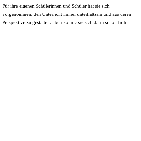
Für ihre eigenen Schülerinnen und Schüler hat sie sich
vorgenommen, den Unterricht immer unterhaltsam und aus deren
Perspektive zu gestalten. üben konnte sie sich darin schon früh:
„Ich habe während der Schulzeit und dem Studium
immer sehr viel Nachhilfeunterricht gegeben und
gemerkt, wieviel Spaß es mir macht, komplizierte
Sachverhalte so zu vereinfachen, dass man sie leicht
nachvollziehen kann.“
Die 26-Jährige liebt es, mit jungen Menschen zu arbeiten und sie bei
der Entdeckung und Entwicklung ihrer Talente und Leidenschaften